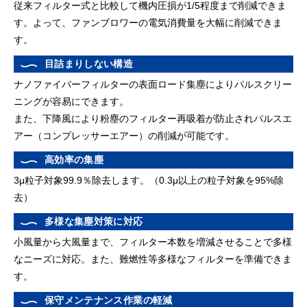
従来フィルター式と比較して機内圧損が1/5程度まで削減できま
す。よって、ファンブロワーの電気消費量を大幅に削減できま
す。
目詰まりしない構造
ナノファイバーフィルターの表面ロード集塵によりパルスクリー
ニングが容易にできます。
また、下降風により粉塵のフィルター再吸着が防止されパルスエ
アー（コンプレッサーエアー）の削減が可能です。
高効率の集塵
3μ粒子対象99.9％除去します。（0.3μ以上の粒子対象を95%除
去）
多様な集塵対策に対応
小風量から大風量まで、フィルター本数を増減させることで多様
なニーズに対応。また、難燃性等多様なフィルターを準備できま
す。
保守メンテナンス作業の軽減