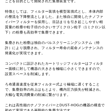
ことを目的として開発された集塵装置です。
特徴としては、フィルター装填を横型装填式とし、本体内部
の整流を下降整流としました。また独自に開発したナノファ
イバーフィルターを採用し、目詰まりを引き起こしやすい軽
質量の粉塵や粒子径の小さいサブミクロン粒子（1ミクロン以
下）の粉塵も高効率で集塵できます。
集塵された粉塵は独自のパルスクリーニングシステム（特
許）により脱塵され、フィルター寿命の延命メンテナンスの
簡素化が実現できます。
コンパクトに設計されたカートリッジフィルターはフィルタ
ー面積に対して機器の大きさを極端に小さくできますので、
設置スペースを削減します。
ろ布通過速度を従来フィルター式より極端に遅くすること
で、集塵効率の向上はもとより、機内圧力損失が軽減され、
大幅な電気消費量の削減に繋がります。
これは高性能のナノファイバーとDUST-HOGの機器の構造で
初めて実現できる画期的な集塵方法です。