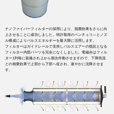
ナノファイバーフィルターの採用により、脱塵効果をさらに向
上させることに成功しました。特許取得のベンチュリ―とノズ
ル構成によりパルスエネルギーを最大限に活用します。
フィルターはガイドレールで支持しパルスエアーの抵抗となる
フィルター内部パーツを完全になくしました。電磁弁はフィル
ター1列毎に装備され上から順次作動させますので、下降気流
との相乗効果で上部から下部へ促され、速やかに沈降させま
す。