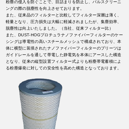
粉塵の侵入を防ぐことで、目詰まりを防止し、パルスクリーニ
ングの際の脱塵性を向上させております。
また、従来品のフィルターと比較してフィルター深層は薄く、
軽量となり、圧力損失は大幅に軽減されましたが、集塵効率、
脱塵性は向上いたしました。（当社、従来フィルター比）
また、DUST-HOGプロチュラナノファイバーフィルターのケー
シングは導電性の高いスチールメッシュで構成されており、本
体に横型に装填されたナノファイバーフィルターのプリーツは
ガイドレールを通して帯電した静電気を本体にアースした構造
となり、従来の縦型設置フィルター式よりも粉塵帯電蓄積によ
る粉塵爆発に対しての安全性を高めた構造となっております。