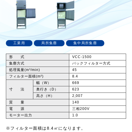
工業用
局所集塵
集中局所集塵
形 式
VCC-1500
集塵方式
バックフィルター方式
処理風量(m³/min)
45
フィルター面積(m²)
8.4
幅（W）
669
寸 法
奥行き（D）
623
高さ（H）
2,007
質 量
140
電 源
三相200V
モーター出力
1.0
※フィルター面積は8.4㎡になります。